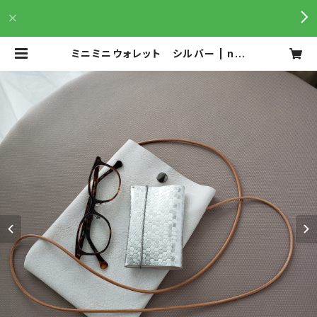
ミニミニウォレット シルバー | n.n
umber(エヌナンバー )は加工を重ね
た美しい革を、気分の上がる製品に仕
立てています。