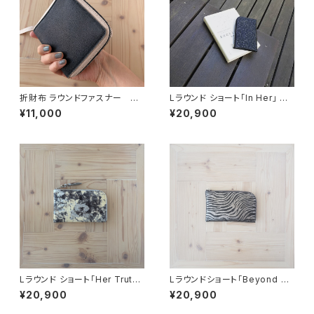
折財布 ラウンドファスナー ネ
Lラウンド ショート「In Her」 ブ
イビー「OMOTE to OMOTE」
ラック
¥11,000
¥20,900
Lラウンド ショート「Her Truth」
Lラウンドショート「Beyond he
ブラック
r 」ブラック×グレー
¥20,900
¥20,900