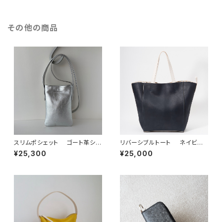
その他の商品
スリムポシェット ゴート革シル
リバーシブルトート ネイビー
バー
「OMOTE to OMOTE」
¥25,300
¥25,000