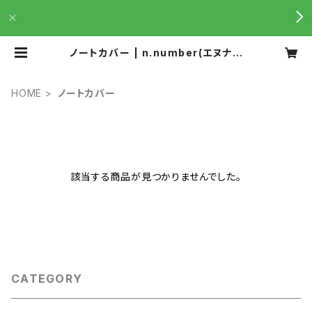
ノートカバー | n.number(エヌナン
バー )は加工を重ねた美しい革を、気
分の上がる製品に仕立てています。
HOME
ノートカバー
該当する商品が見つかりませんでした。
CATEGORY