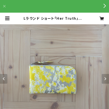
Lラウンド ショート「Her Truth」イエ
ロー | n.number(エヌナンバー )は
加工を重ねた美しい革を、気分の上が
る製品に仕立てています。