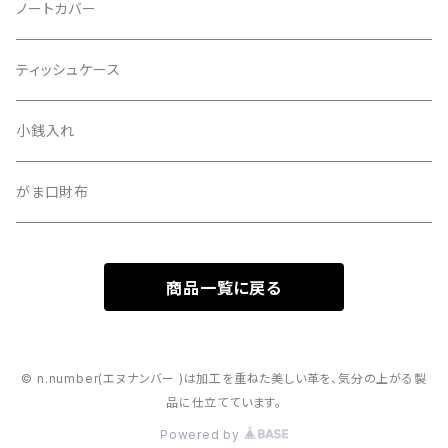
ノートカバー
ティッシュケース
小銭入れ
がま口財布
商品一覧に戻る
© n.number(エヌナンバー )は加工を重ねた美しい革を、気分の上がる製
品に仕立てています。
Powered by