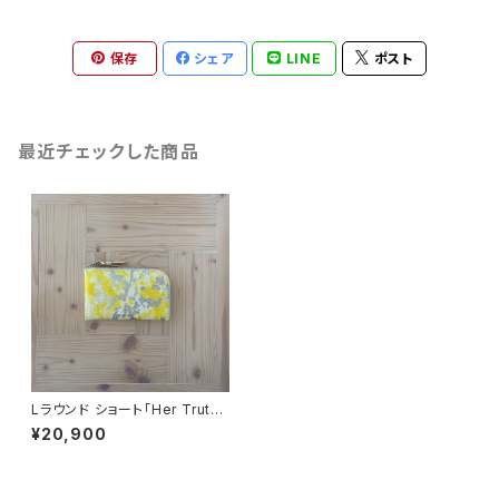
保存
シェア
LINE
ポスト
最近チェックした商品
Lラウンド ショート「Her Truth」
イエロー
¥20,900