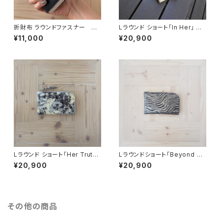
折財布 ラウンドファスナー ネ
Lラウンド ショート「In Her」 ブ
イビー「OMOTE to OMOTE」
ラック
¥11,000
¥20,900
Lラウンド ショート「Her Truth」
Lラウンドショート「Beyond he
ブラック
r 」ブラック×グレー
¥20,900
¥20,900
その他の商品