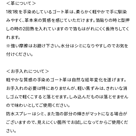
＜革について＞
1枚1枚を手染めしているゴート革は、柔らかく軽やかで手に馴染
みやすく、革本来の質感を感じていただけます。箔貼りの時と型押
しの時の2回熱を入れていますので箔もはがれにくく長持ちしてく
れます。
※強い摩擦はお避け下さい。水分はシミになりやすしのでお気を
付けください。
＜お手入れについて＞
軽やかな質感の手染めゴート革は自然な経年変化を遂げます。
お手入れの必要は特にありませんが、軽い黒ずみは、きれいな消
しゴムで軽くこすると落とせます。しみ込んだものは落とせません
ので味わいとしてご使用ください。
防水スプレーはシミ、また箔の部分の輝きがマットになる場合が
ございますので、見えにくい箇所でお試しになってからご使用くだ
さい。