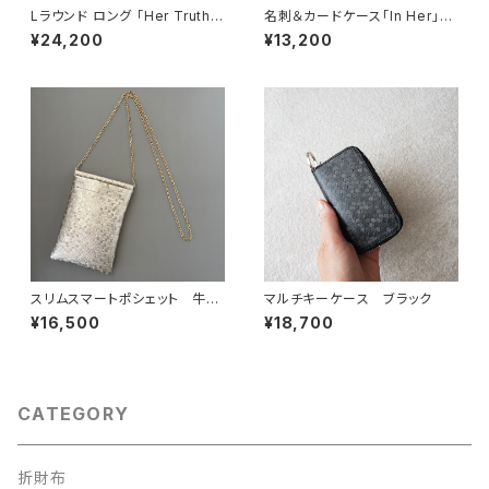
Lラウンド ロング 「Her Truth」
名刺＆カードケース「In Her」シ
イエロー
ルバー
¥24,200
¥13,200
スリムスマートポシェット 牛革
マルチキーケース ブラック
型押ゴールド
¥16,500
¥18,700
CATEGORY
折財布