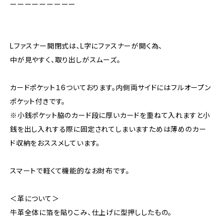
ーーーーーーーーー
Lファスナー開閉式は、L字にファスナーが開く為、
中が見やすく、取り出しがスムーズ。
カードポケット１6ついております。内側両サイドにはフルオープン
ポケット付きです。
※小銭ポケット脇のカード段に厚いカードを重ねて入れますと小
銭を出し入れする際に固定されてしまいますためは薄めのカー
ド収納をおススメしています。
スマートで軽くて機能的なお財布です。
＜革について＞
牛革全体に箔を貼りこみ、仕上げに型押ししたもの。