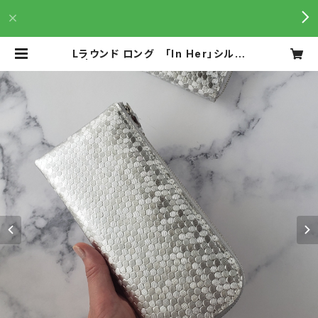
Lラウンド ロング 「In Her」シルバ
ー | n.number(エヌナンバー )は加
工を重ねた美しい革を、気分の上がる
製品に仕立てています。