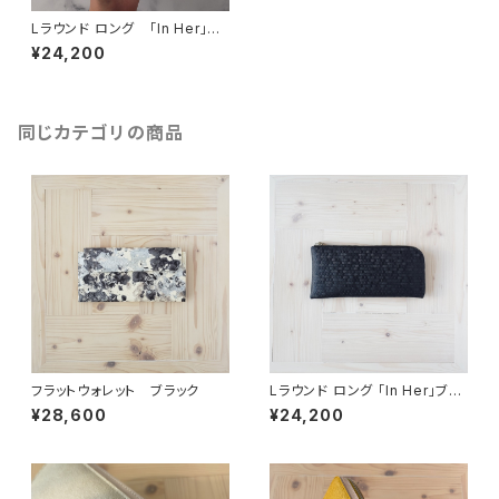
Lラウンド ロング 「In Her」シ
ルバー
¥24,200
同じカテゴリの商品
フラットウォレット ブラック
Lラウンド ロング 「In Her」ブラ
ック
¥28,600
¥24,200