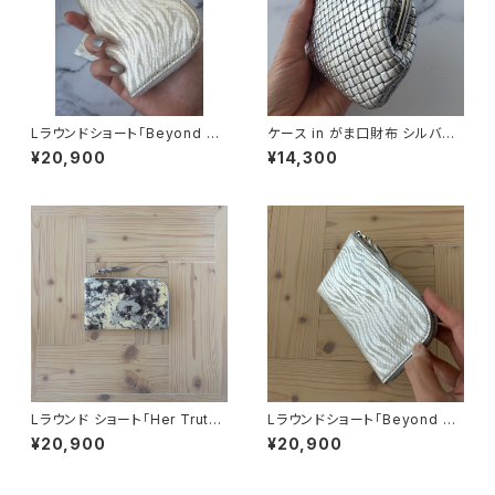
Lラウンドショート「Beyond he
ケース in がま口財布 シルバー
r 」ゴールド
メッシュ型押「手のひらサイズに、
¥20,900
¥14,300
大人の便利さを」
Lラウンド ショート「Her Truth」
Lラウンドショート「Beyond he
ブラック
r 」シルバー
¥20,900
¥20,900